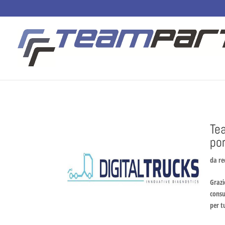
Te
por
da
re
Grazi
consu
per t