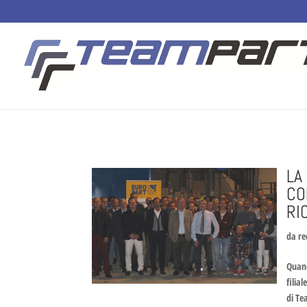
LA
CO
RI
da
re
Quand
filia
di Te