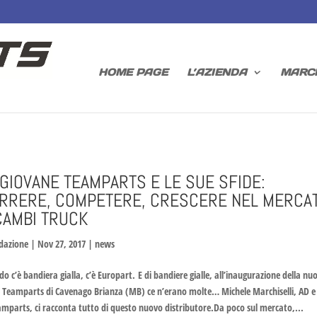
HOME PAGE
L’AZIENDA
MARC
 GIOVANE TEAMPARTS E LE SUE SFIDE:
RRERE, COMPETERE, CRESCERE NEL MERCA
CAMBI TRUCK
dazione
|
Nov 27, 2017
|
news
o c’è bandiera gialla, c’è Europart. E di bandiere gialle, all’inaugurazione della nu
le Teamparts di Cavenago Brianza (MB) ce n’erano molte… Michele Marchiselli, AD e
amparts, ci racconta tutto di questo nuovo distributore.Da poco sul mercato,...